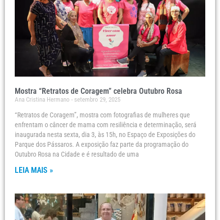
Mostra “Retratos de Coragem” celebra Outubro Rosa
Ana Cristina Hermano
setembro 29, 2025
“Retratos de Coragem”, mostra com fotografias de mulheres que
enfrentam o câncer de mama com resiliência e determinação, será
inaugurada nesta sexta, dia 3, às 15h, no Espaço de Exposições do
Parque dos Pássaros. A exposição faz parte da programação do
Outubro Rosa na Cidade e é resultado de uma
LEIA MAIS »