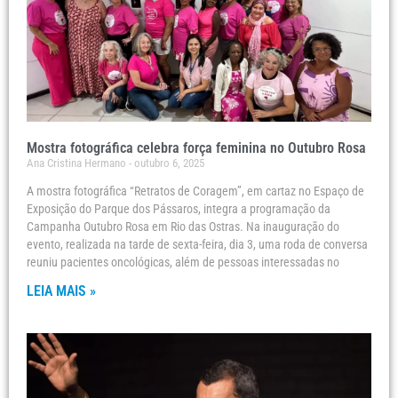
Mostra fotográfica celebra força feminina no Outubro Rosa
Ana Cristina Hermano
outubro 6, 2025
A mostra fotográfica “Retratos de Coragem”, em cartaz no Espaço de
Exposição do Parque dos Pássaros, integra a programação da
Campanha Outubro Rosa em Rio das Ostras. Na inauguração do
evento, realizada na tarde de sexta-feira, dia 3, uma roda de conversa
reuniu pacientes oncológicas, além de pessoas interessadas no
LEIA MAIS »