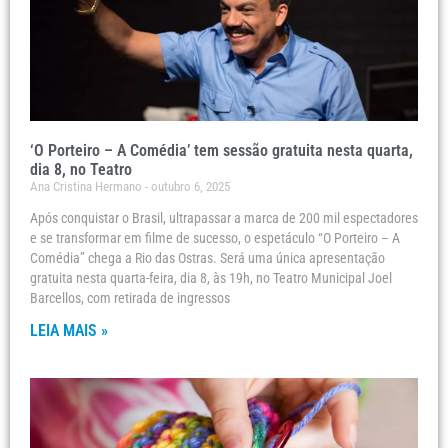
‘O Porteiro – A Comédia’ tem sessão gratuita nesta quarta,
dia 8, no Teatro
Ana Cristina Hermano
outubro 6, 2025
Após conquistar o Brasil, ultrapassar a marca de 200 mil espectadores
e se transformar em filme de sucesso, o espetáculo “O Porteiro – A
Comédia” chega a Rio das Ostras. Será uma única apresentação
gratuita nesta quarta-feira, dia 8, às 19h, no Teatro Municipal Joel
Barcellos, com retirada de ingressos
LEIA MAIS »