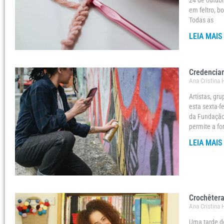
24 de outubr
em feltro, b
Todas as
LEIA MAIS
Credenciam
Ana Cristina
Artistas, gr
esta sexta-fe
da Fundação 
permite a f
LEIA MAIS
Crochêtera
Ana Cristina
Uma tarde de