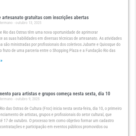
e artesanato gratuitas com inscrições abertas
 Hermano
outubro 13, 2025
e Rio das Ostras têm uma nova oportunidade de aprimorar
e as suas habilidades em diversas técnicas de artesanato. As atividades
 são ministradas por profissionais dos coletivos Jubarte e Quiosque do
o fruto de uma parceria entre o Shopping Plaza e a Fundação Rio das
 »
ento para artistas e grupos começa nesta sexta, dia 10
 Hermano
outubro 9, 2025
o das Ostras de Cultura (Froc) inicia nesta sexta-feira, dia 10, o primeiro
enciamento de artistas, grupos e profissionais do setor cultural, que
té 17 de outubro. O processo tem como objetivo formar um cadastro
 contratações e participação em eventos públicos promovidos ou