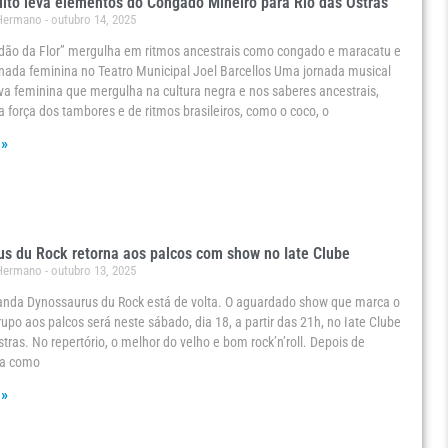
ito leva elementos do Congado Mineiro para Rio das Ostras
 Hermano
outubro 14, 2025
dão da Flor” mergulha em ritmos ancestrais como congado e maracatu e
rnada feminina no Teatro Municipal Joel Barcellos Uma jornada musical
va feminina que mergulha na cultura negra e nos saberes ancestrais,
 força dos tambores e de ritmos brasileiros, como o coco, o
 »
s du Rock retorna aos palcos com show no Iate Clube
 Hermano
outubro 13, 2025
banda Dynossaurus du Rock está de volta. O aguardado show que marca o
rupo aos palcos será neste sábado, dia 18, a partir das 21h, no Iate Clube
stras. No repertório, o melhor do velho e bom rock’n’roll. Depois de
ca como
 »