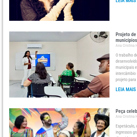
LEIA MAIS
Projeto de
municípios
Ana Cristina
O trabalho d
desenvolvido
municipais e
intercâmbio 
projeto para
LEIA MAIS
Peça celeb
Ana Cristina
Espetáculo, 
ingressos gr