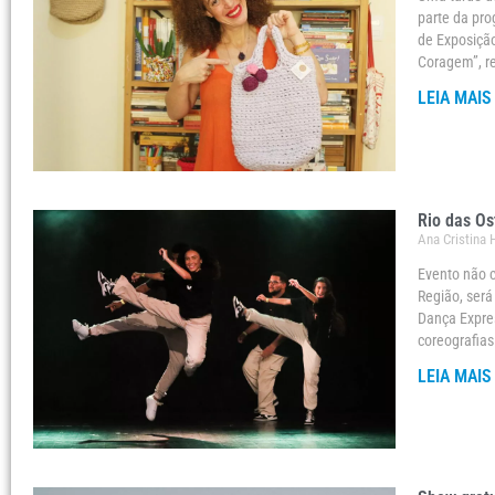
parte da pr
de Exposiçã
Coragem”, r
LEIA MAIS
Rio das Os
Ana Cristina
Evento não c
Região, será
Dança Expres
coreografias
LEIA MAIS