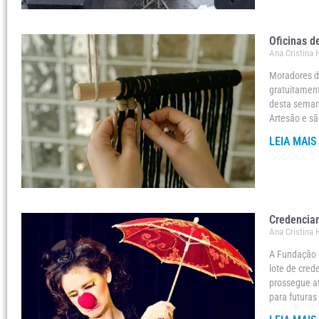
Oficinas d
Ana Cristina
Moradores d
gratuitament
desta semana
Artesão e sã
LEIA MAIS
Credenciam
Ana Cristina
A Fundação Ri
lote de cred
prossegue a
para futuras