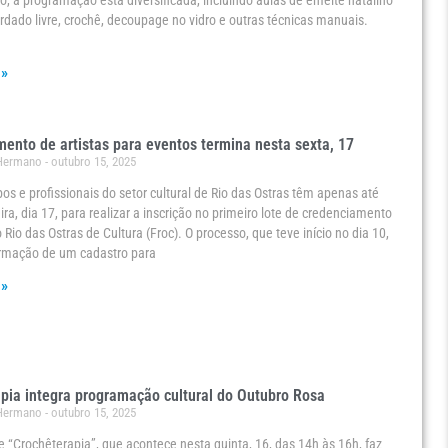
o, a programação está diversificada, incluindo aulas de enfeite natalino
ordado livre, crochê, decoupage no vidro e outras técnicas manuais.
 »
ento de artistas para eventos termina nesta sexta, 17
 Hermano
outubro 15, 2025
upos e profissionais do setor cultural de Rio das Ostras têm apenas até
ira, dia 17, para realizar a inscrição no primeiro lote de credenciamento
Rio das Ostras de Cultura (Froc). O processo, que teve início no dia 10,
ormação de um cadastro para
 »
pia integra programação cultural do Outubro Rosa
 Hermano
outubro 15, 2025
 “Crochêterapia”, que acontece nesta quinta, 16, das 14h às 16h, faz