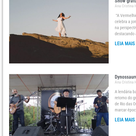
Show gratu
Ana Cristina
“A Vermelhi
celebra a jo
na perspecti
destacando a
LEIA MAIS
Dynossauru
Ana Cristina
A lendária 
retorno do g
de Rio das O
marcar épo
LEIA MAIS