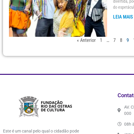
divertida, p
do espetácul
LEIA MAIS
« Anterior
1
…
7
8
9
Contat
AV. 
000
08h à
Este é um canal pelo qual o cidadão pode