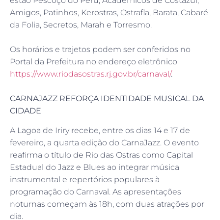
estão Pescoço do Peru, Acadêmicos de Costazul,
Amigos, Patinhos, Kerostras, Ostrafla, Barata, Cabaré
da Folia, Secretos, Marah e Torresmo.
Os horários e trajetos podem ser conferidos no
Portal da Prefeitura no endereço eletrônico
https://www.riodasostras.rj.gov.br/carnaval/
.
CARNAJAZZ REFORÇA IDENTIDADE MUSICAL DA
CIDADE
A Lagoa de Iriry recebe, entre os dias 14 e 17 de
fevereiro, a quarta edição do CarnaJazz. O evento
reafirma o título de Rio das Ostras como Capital
Estadual do Jazz e Blues ao integrar música
instrumental e repertórios populares à
programação do Carnaval. As apresentações
noturnas começam às 18h, com duas atrações por
dia.