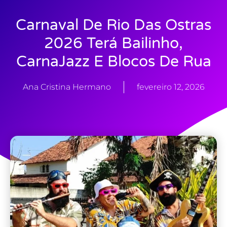
Carnaval De Rio Das Ostras
2026 Terá Bailinho,
CarnaJazz E Blocos De Rua
Ana Cristina Hermano
fevereiro 12, 2026