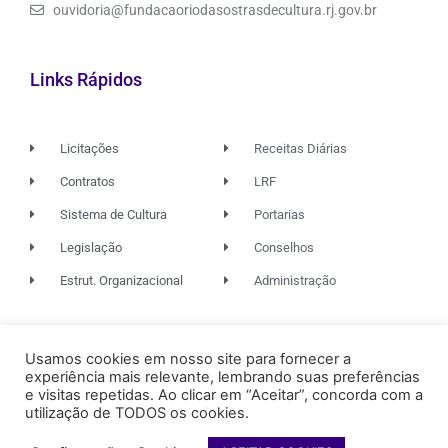
ouvidoria@fundacaoriodasostrasdecultura.rj.gov.br
Links Rápidos
Licitações
Receitas Diárias
Contratos
LRF
Sistema de Cultura
Portarias
Legislação
Conselhos
Estrut. Organizacional
Administração
© 2026. TODOS OS DIREITOS RESERVADOS.
Usamos cookies em nosso site para fornecer a
experiência mais relevante, lembrando suas preferências
e visitas repetidas. Ao clicar em “Aceitar”, concorda com a
utilização de TODOS os cookies.
FUNDAÇÃO RIO DAS OSTRAS
DE CULTURA