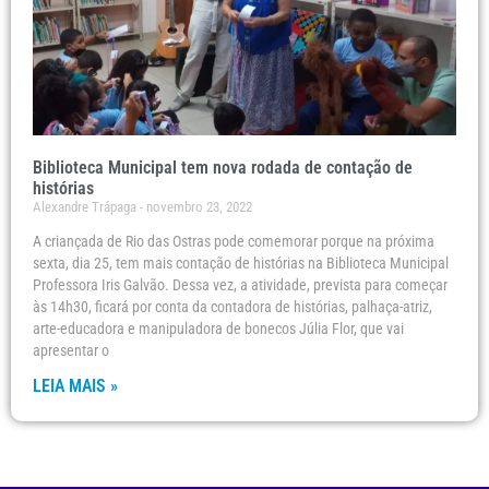
Biblioteca Municipal tem nova rodada de contação de
histórias
Alexandre Trápaga
novembro 23, 2022
A criançada de Rio das Ostras pode comemorar porque na próxima
sexta, dia 25, tem mais contação de histórias na Biblioteca Municipal
Professora Iris Galvão. Dessa vez, a atividade, prevista para começar
às 14h30, ficará por conta da contadora de histórias, palhaça-atriz,
arte-educadora e manipuladora de bonecos Júlia Flor, que vai
apresentar o
LEIA MAIS »