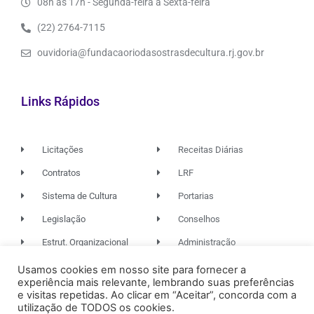
08h às 17h - Segunda-feira à Sexta-feira
(22) 2764-7115
ouvidoria@fundacaoriodasostrasdecultura.rj.gov.br
Links Rápidos
Licitações
Receitas Diárias
Contratos
LRF
Sistema de Cultura
Portarias
Legislação
Conselhos
Estrut. Organizacional
Administração
Usamos cookies em nosso site para fornecer a
experiência mais relevante, lembrando suas preferências
© 2026. TODOS OS DIREITOS RESERVADOS.
e visitas repetidas. Ao clicar em “Aceitar”, concorda com a
utilização de TODOS os cookies.