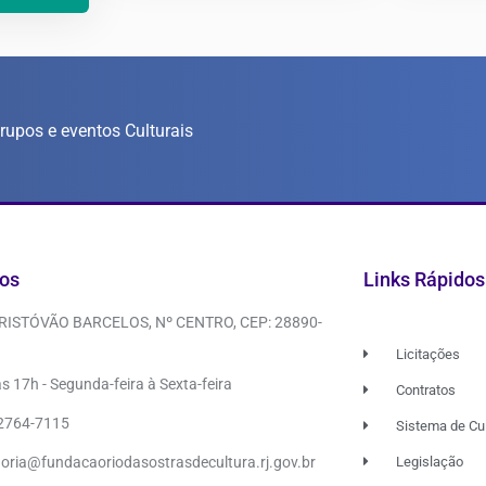
Grupos e eventos Culturais
os
Links Rápidos
CRISTÓVÃO BARCELOS, Nº CENTRO, CEP: 28890-
Licitações
s 17h - Segunda-feira à Sexta-feira
Contratos
 2764-7115
Sistema de Cu
doria@fundacaoriodasostrasdecultura.rj.gov.br
Legislação