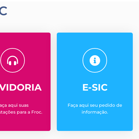
C
VIDORIA
E-SIC
aça aqui suas
Faça aqui seu pedido de
tações para a Froc.
informação.