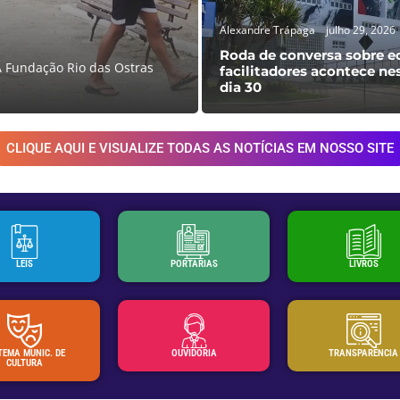
Alexandre Trápaga
julho 29, 2026
Roda de conversa sobre ed
A Fundação Rio das Ostras
facilitadores acontece ne
dia 30
CLIQUE AQUI E VISUALIZE TODAS AS NOTÍCIAS EM NOSSO SITE
LEIS
PORTARIAS
LIVROS
TEMA MUNIC. DE
OUVIDORIA
TRANSPARÊNCIA
CULTURA