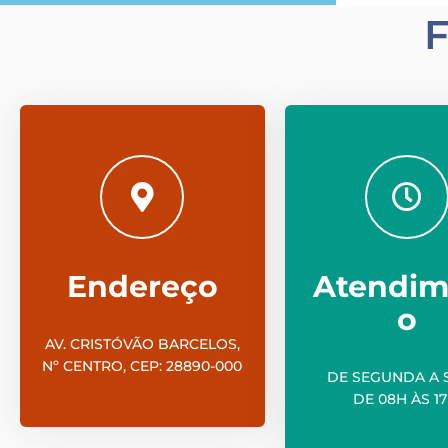
Endereço
Atendim
o
AV. CRISTÓVÃO BARCELOS,
Nº CENTRO, CEP: 28890-000
DE SEGUNDA A 
DE 08H ÀS 17