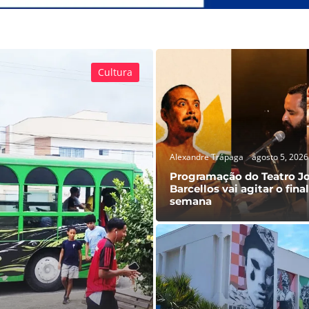
Cultura
Alexandre Trápaga
agosto 5, 2026
Programação do Teatro Jo
Barcellos vai agitar o fina
semana