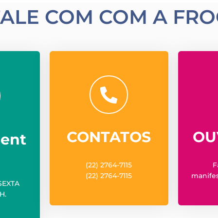
FALE COM COM A FRO
CONTATOS
OU
ent
(22) 2764-7115
F
(22) 2764-7115
manifes
SEXTA
H.