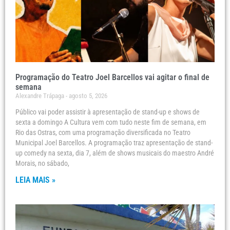
Programação do Teatro Joel Barcellos vai agitar o final de
semana
Alexandre Trápaga
agosto 5, 2026
Público vai poder assistir à apresentação de stand-up e shows de
sexta a domingo A Cultura vem com tudo neste fim de semana, em
Rio das Ostras, com uma programação diversificada no Teatro
Municipal Joel Barcellos. A programação traz apresentação de stand-
up comedy na sexta, dia 7, além de shows musicais do maestro André
Morais, no sábado,
LEIA MAIS »