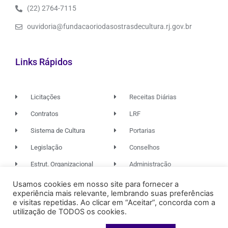
(22) 2764-7115
ouvidoria@fundacaoriodasostrasdecultura.rj.gov.br
Links Rápidos
Licitações
Receitas Diárias
Contratos
LRF
Sistema de Cultura
Portarias
Legislação
Conselhos
Estrut. Organizacional
Administração
Usamos cookies em nosso site para fornecer a
experiência mais relevante, lembrando suas preferências
© 2026. TODOS OS DIREITOS RESERVADOS.
e visitas repetidas. Ao clicar em “Aceitar”, concorda com a
utilização de TODOS os cookies.