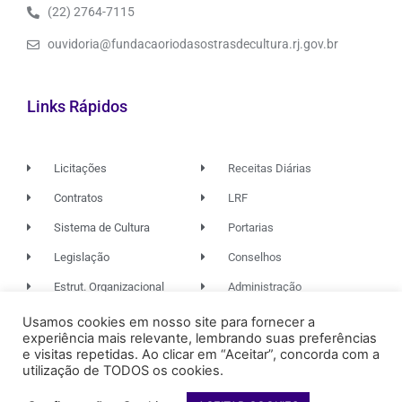
(22) 2764-7115
ouvidoria@fundacaoriodasostrasdecultura.rj.gov.br
Links Rápidos
Licitações
Receitas Diárias
Contratos
LRF
Sistema de Cultura
Portarias
Legislação
Conselhos
Estrut. Organizacional
Administração
Usamos cookies em nosso site para fornecer a
experiência mais relevante, lembrando suas preferências
© 2026. TODOS OS DIREITOS RESERVADOS.
e visitas repetidas. Ao clicar em “Aceitar”, concorda com a
utilização de TODOS os cookies.