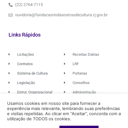
(22) 2764-7115
ouvidoria@fundacaoriodasostrasdecultura.rj.gov.br
Links Rápidos
Licitações
Receitas Diárias
Contratos
LRF
Sistema de Cultura
Portarias
Legislação
Conselhos
Estrut. Organizacional
Administração
Usamos cookies em nosso site para fornecer a
experiência mais relevante, lembrando suas preferências
© 2026. TODOS OS DIREITOS RESERVADOS.
e visitas repetidas. Ao clicar em “Aceitar”, concorda com a
utilização de TODOS os cookies.