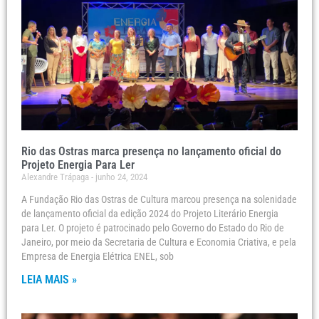
Rio das Ostras marca presença no lançamento oficial do
Projeto Energia Para Ler
Alexandre Trápaga
junho 24, 2024
A Fundação Rio das Ostras de Cultura marcou presença na solenidade
de lançamento oficial da edição 2024 do Projeto Literário Energia
para Ler. O projeto é patrocinado pelo Governo do Estado do Rio de
Janeiro, por meio da Secretaria de Cultura e Economia Criativa, e pela
Empresa de Energia Elétrica ENEL, sob
LEIA MAIS »