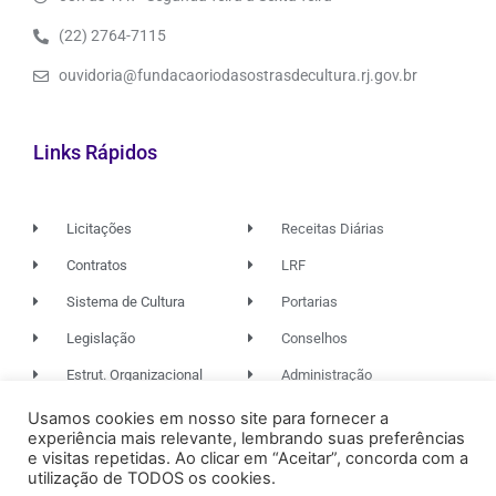
(22) 2764-7115
ouvidoria@fundacaoriodasostrasdecultura.rj.gov.br
Links Rápidos
Licitações
Receitas Diárias
Contratos
LRF
Sistema de Cultura
Portarias
Legislação
Conselhos
Estrut. Organizacional
Administração
Usamos cookies em nosso site para fornecer a
experiência mais relevante, lembrando suas preferências
© 2026. TODOS OS DIREITOS RESERVADOS.
e visitas repetidas. Ao clicar em “Aceitar”, concorda com a
utilização de TODOS os cookies.