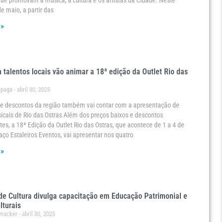
ue promovam a música, a cultura e os artistas da Cidade. Neste
e maio, a partir das
 »
talentos locais vão animar a 18ª edição da Outlet Rio das
ápaga
abril 30, 2025
de descontos da região também vai contar com a apresentação de
icais de Rio das Ostras Além dos preços baixos e descontos
es, a 18ª Edição da Outlet Rio das Ostras, que acontece de 1 a 4 de
ço Estaleiros Eventos, vai apresentar nos quatro
 »
e Cultura divulga capacitação em Educação Patrimonial e
lturais
umacker
abril 30, 2025