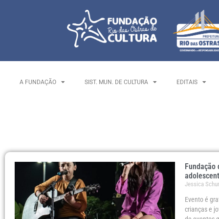
A FUNDAÇÃO
SIST. MUN. DE CULTURA
EDITAIS
Fundação d
adolescen
Jessica Sch
Evento é gr
crianças e j