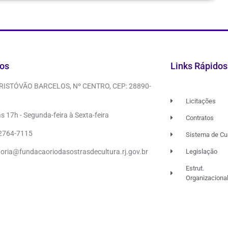
os
Links Rápidos
CRISTÓVÃO BARCELOS, Nº CENTRO, CEP: 28890-
Licitações
s 17h - Segunda-feira à Sexta-feira
Contratos
 2764-7115
Sistema de Cu
doria@fundacaoriodasostrasdecultura.rj.gov.br
Legislação
Estrut.
Organizaciona