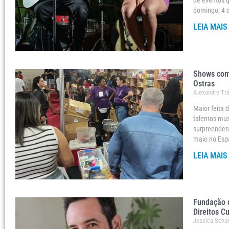
de eventos q
domingo, 4 d
LEIA MAIS
Shows com 
Ostras
Alexandre Tr
Maior feita 
talentos mus
surpreendent
maio no Espa
LEIA MAIS
Fundação d
Direitos Cu
Jessica Sch