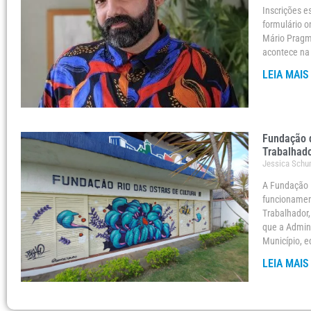
Inscrições e
formulário o
Mário Pragmá
acontece na 
LEIA MAIS
Fundação d
Trabalhad
Jessica Sch
A Fundação R
funcionament
Trabalhador,
que a Admini
Município, e
LEIA MAIS