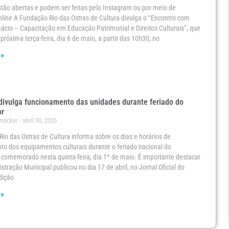
stão abertas e podem ser feitas pelo Instagram ou por meio de
nline A Fundação Rio das Ostras de Cultura divulga o “Encontro com
cio – Capacitação em Educação Patrimonial e Direitos Culturais”, que
próxima terça-feira, dia 6 de maio, a partir das 10h30, no
 »
ivulga funcionamento das unidades durante feriado do
or
umacker
abril 30, 2025
io das Ostras de Cultura informa sobre os dias e horários de
o dos equipamentos culturais durante o feriado nacional do
 comemorado nesta quinta-feira, dia 1º de maio. É importante destacar
stração Municipal publicou no dia 17 de abril, no Jornal Oficial do
dição
 »