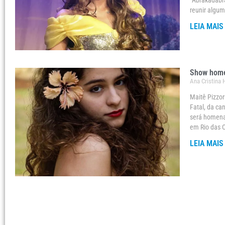
“Abrakadabra
reunir algu
LEIA MAIS
Show homen
Ana Cristina
Maitê Pizzor
Fatal, da c
será homenag
em Rio das O
LEIA MAIS