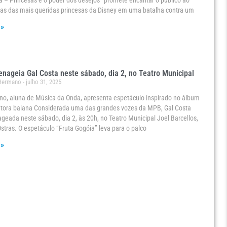
 – Princesas e o poder dos desejos” promete encantar o público ao
mas das mais queridas princesas da Disney em uma batalha contra um
 »
ageia Gal Costa neste sábado, dia 2, no Teatro Municipal
 Hermano
julho 31, 2025
no, aluna de Música da Onda, apresenta espetáculo inspirado no álbum
antora baiana Considerada uma das grandes vozes da MPB, Gal Costa
eada neste sábado, dia 2, às 20h, no Teatro Municipal Joel Barcellos,
stras. O espetáculo “Fruta Gogóia” leva para o palco
 »