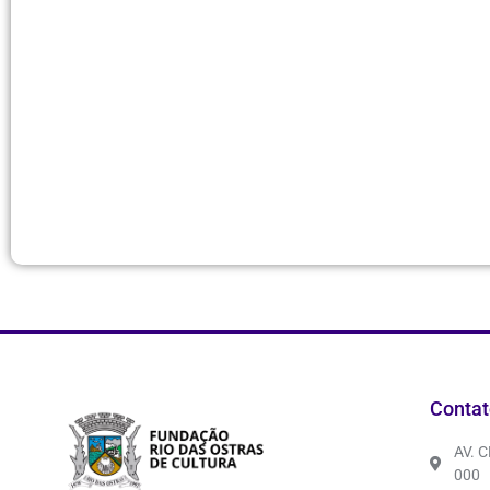
Contat
AV. 
000