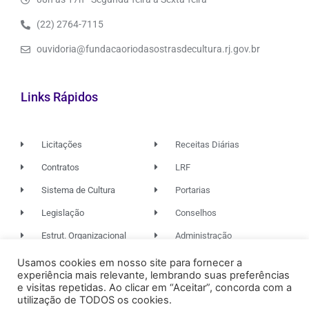
(22) 2764-7115
ouvidoria@fundacaoriodasostrasdecultura.rj.gov.br
Links Rápidos
Licitações
Receitas Diárias
Contratos
LRF
Sistema de Cultura
Portarias
Legislação
Conselhos
Estrut. Organizacional
Administração
Usamos cookies em nosso site para fornecer a
experiência mais relevante, lembrando suas preferências
© 2026. TODOS OS DIREITOS RESERVADOS.
e visitas repetidas. Ao clicar em “Aceitar”, concorda com a
utilização de TODOS os cookies.