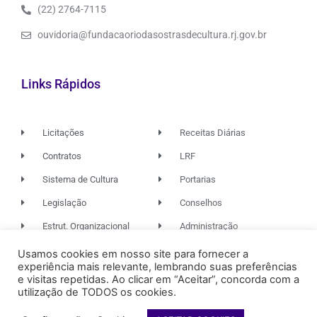
(22) 2764-7115
ouvidoria@fundacaoriodasostrasdecultura.rj.gov.br
Links Rápidos
Licitações
Receitas Diárias
Contratos
LRF
Sistema de Cultura
Portarias
Legislação
Conselhos
Estrut. Organizacional
Administração
Usamos cookies em nosso site para fornecer a
experiência mais relevante, lembrando suas preferências
© 2026. TODOS OS DIREITOS RESERVADOS.
e visitas repetidas. Ao clicar em “Aceitar”, concorda com a
utilização de TODOS os cookies.