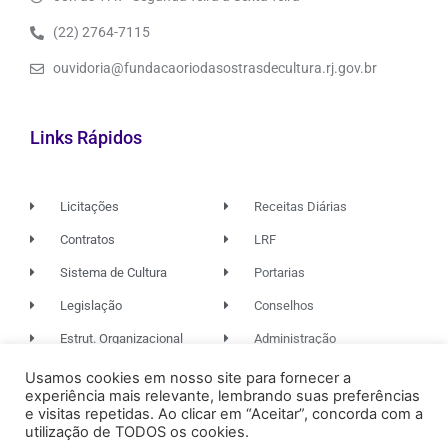
(22) 2764-7115
ouvidoria@fundacaoriodasostrasdecultura.rj.gov.br
Links Rápidos
Licitações
Receitas Diárias
Contratos
LRF
Sistema de Cultura
Portarias
Legislação
Conselhos
Estrut. Organizacional
Administração
Usamos cookies em nosso site para fornecer a
experiência mais relevante, lembrando suas preferências
© 2026. TODOS OS DIREITOS RESERVADOS.
e visitas repetidas. Ao clicar em “Aceitar”, concorda com a
utilização de TODOS os cookies.