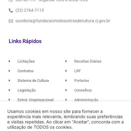
(22) 2764-7115
ouvidoria@fundacaoriodasostrasdecultura.rj.gov.br
Links Rápidos
Licitações
Receitas Diárias
Contratos
LRF
Sistema de Cultura
Portarias
Legislação
Conselhos
Estrut. Organizacional
Administração
Usamos cookies em nosso site para fornecer a
experiência mais relevante, lembrando suas preferências
© 2026. TODOS OS DIREITOS RESERVADOS.
e visitas repetidas. Ao clicar em “Aceitar”, concorda com a
utilização de TODOS os cookies.