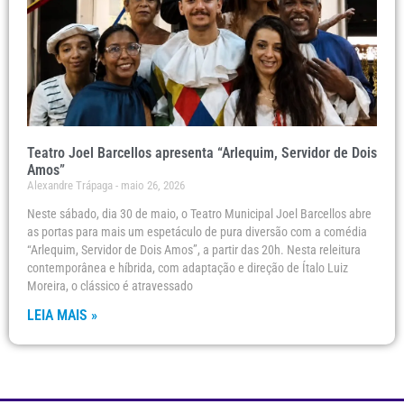
Teatro Joel Barcellos apresenta “Arlequim, Servidor de Dois
Amos”
Alexandre Trápaga
maio 26, 2026
Neste sábado, dia 30 de maio, o Teatro Municipal Joel Barcellos abre
as portas para mais um espetáculo de pura diversão com a comédia
“Arlequim, Servidor de Dois Amos”, a partir das 20h. Nesta releitura
contemporânea e híbrida, com adaptação e direção de Ítalo Luiz
Moreira, o clássico é atravessado
LEIA MAIS »