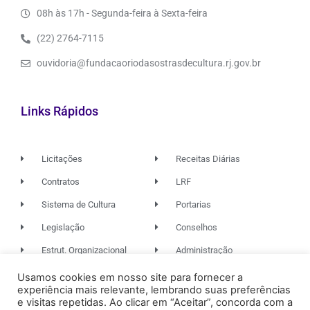
08h às 17h - Segunda-feira à Sexta-feira
(22) 2764-7115
ouvidoria@fundacaoriodasostrasdecultura.rj.gov.br
Links Rápidos
Licitações
Receitas Diárias
Contratos
LRF
Sistema de Cultura
Portarias
Legislação
Conselhos
Estrut. Organizacional
Administração
Usamos cookies em nosso site para fornecer a
experiência mais relevante, lembrando suas preferências
© 2026. TODOS OS DIREITOS RESERVADOS.
e visitas repetidas. Ao clicar em “Aceitar”, concorda com a