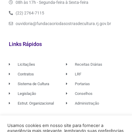
08h às 17h - Segunda-feira à Sexta-feira
(22) 2764-7115
ouvidoria@fundacaoriodasostrasdecultura.rj.gov.br
Links Rápidos
Licitações
Receitas Diárias
Contratos
LRF
Sistema de Cultura
Portarias
Legislação
Conselhos
Estrut. Organizacional
Administração
© 2026. TODOS OS DIREITOS RESERVADOS.
Usamos cookies em nosso site para fornecer a
experiência mais relevante, lembrando suas preferências