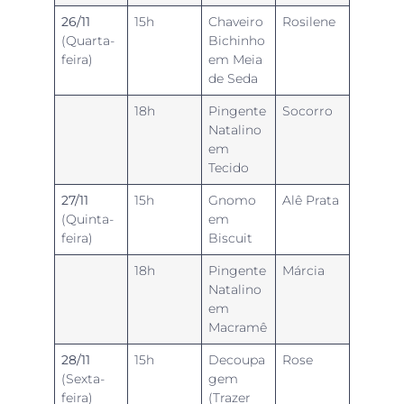
26/11
15h
Chaveiro
Rosilene
(Quarta-
Bichinho
feira)
em Meia
de Seda
18h
Pingente
Socorro
Natalino
em
Tecido
27/11
15h
Gnomo
Alê Prata
(Quinta-
em
feira)
Biscuit
18h
Pingente
Márcia
Natalino
em
Macramê
28/11
15h
Decoupa
Rose
(Sexta-
gem
feira)
(Trazer