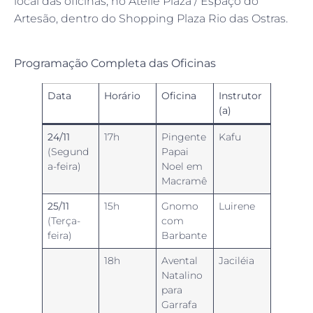
local das oficinas, no Ateliê Plaza / Espaço do
Artesão, dentro do Shopping Plaza Rio das Ostras.
Programação Completa das Oficinas
Data
Horário
Oficina
Instrutor
(a)
24/11
17h
Pingente
Kafu
(Segund
Papai
a-feira)
Noel em
Macramê
25/11
15h
Gnomo
Luirene
(Terça-
com
feira)
Barbante
18h
Avental
Jaciléia
Natalino
para
Garrafa