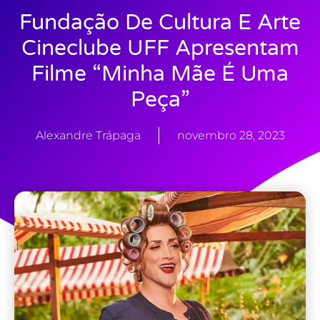
Fundação De Cultura E Arte
Cineclube UFF Apresentam
Filme “Minha Mãe É Uma
Peça”
Alexandre Trápaga
novembro 28, 2023