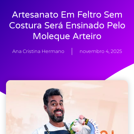
Artesanato Em Feltro Sem
Costura Será Ensinado Pelo
Moleque Arteiro
Ana Cristina Hermano
novembro 4, 2025