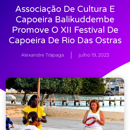
Associação De Cultura E
Capoeira Balikuddembe
Promove O XII Festival De
Capoeira De Rio Das Ostras
Alexandre Trápaga
julho 19, 2023