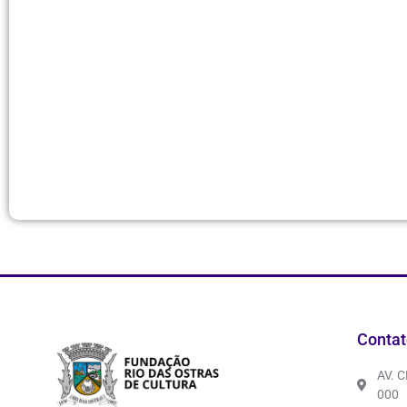
Contat
AV. 
000