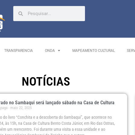
TRANSPARENCIA
ONDA
MAPEAMENTO CULTURAL
SER
NOTÍCIAS
irado no Sambaqui será lançado sábado na Casa de Cultura
ápaga
maio 22, 2025
 do livro “Conchita e a descoberta do Sambaqui”, que acontece no
24, às 15h, na Casa de Cultura Bento Costa Júnior, em Rio das Ostras,
ém um reencontro. Foi durante uma visita a essa unidade e ao