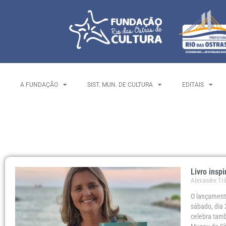
A FUNDAÇÃO
SIST. MUN. DE CULTURA
EDITAIS
Livro insp
Alexandre Tr
O lançamento
sábado, dia 
celebra tamb