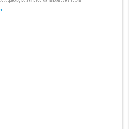
tio Arqueológico Sambaqui da Tarioba que a autora
 »