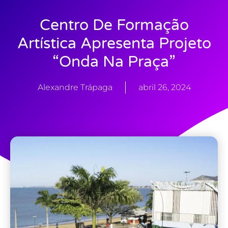
Centro De Formação
Artística Apresenta Projeto
“Onda Na Praça”
Alexandre Trápaga
abril 26, 2024