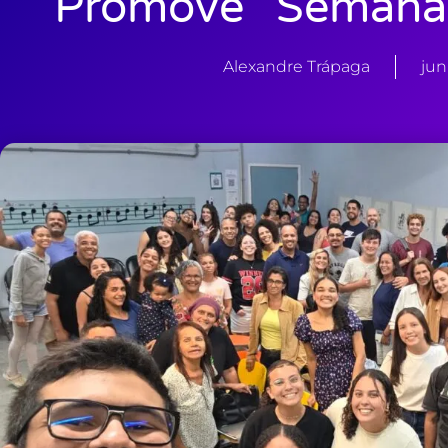
Promove “Semana 
Alexandre Trápaga
jun