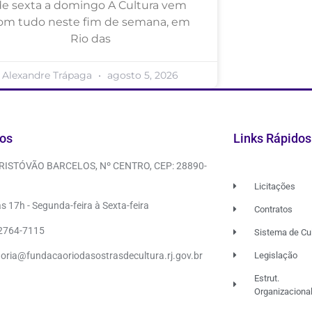
de sexta a domingo A Cultura vem
om tudo neste fim de semana, em
Rio das
Alexandre Trápaga
agosto 5, 2026
os
Links Rápidos
CRISTÓVÃO BARCELOS, Nº CENTRO, CEP: 28890-
Licitações
s 17h - Segunda-feira à Sexta-feira
Contratos
 2764-7115
Sistema de Cu
doria@fundacaoriodasostrasdecultura.rj.gov.br
Legislação
Estrut.
Organizaciona