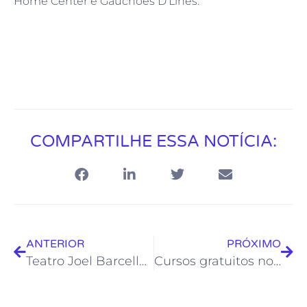
Home Center e Gauchões D’Lines.
COMPARTILHE ESSA NOTÍCIA:
ANTERIOR
PRÓXIMO
Teatro Joel Barcellos recebe mostra cultural “Entre Marés” na sexta, dia 5
Cursos gratuitos no Ateliê Plaza têm agora horário noturno