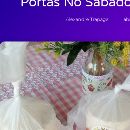
Portas No Sábado
Alexandre Trápaga
abr