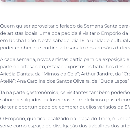
Quem quiser aproveitar o feriado da Semana Santa para d
de artistas locais, uma boa pedida é visitar o Empório da
em Rocha Leão. Neste sábado, dia 16, a unidade cultural
poder conhecer e curtir o artesanato dos artesãos da lo
A cada semana, novos artistas participam da exposição e n
parte do artesanato, estarão expostos os trabalhos desenv
Aricéia Dantas, da “Mimos da Céia”; Arthur Jandre, da “Cro
Ateliê”; Ana Carolina dos Santos Oliveira, da “Duda Laços”
Já na parte gastronômica, os visitantes também poderão 
saborear salgados, guloseimas e um delicioso pastel co
de ter a oportunidade de comprar queijos variados da S.W
O Empório, que fica localizado na Praça do Trem, é um e
serve como espaço de divulgação dos trabalhos dos artes