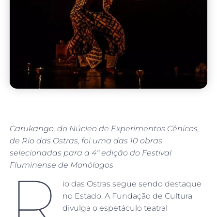
Carukango, do Núcleo de Experimentos Cênicos,
de Rio das Ostras, foi uma das 10 obras
selecionadas para a 4ª edição do Festival
Fluminense de Monólogos
R
io das Ostras segue sendo destaque
no Estado. A Fundação de Cultura
divulga o espetáculo teatral