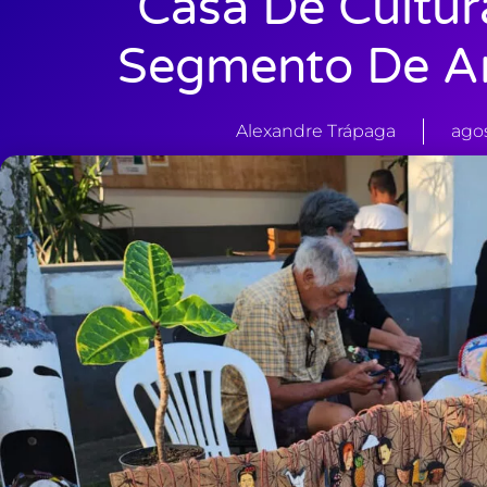
Casa De Cultu
Segmento De Ar
Alexandre Trápaga
agos