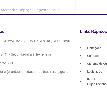
Alexandre Trápaga
agosto 5, 2026
os
Links Rápidos
CRISTÓVÃO BARCELOS, Nº CENTRO, CEP: 28890-
Licitações
s 17h - Segunda-feira à Sexta-feira
Contratos
 2764-7115
Sistema de Cu
doria@fundacaoriodasostrasdecultura.rj.gov.br
Legislação
Estrut.
Organizaciona