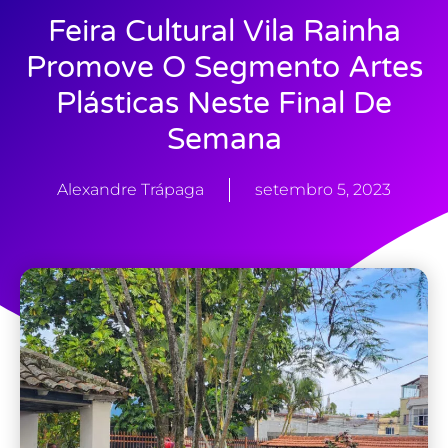
Feira Cultural Vila Rainha
Promove O Segmento Artes
Plásticas Neste Final De
Semana
Alexandre Trápaga
setembro 5, 2023