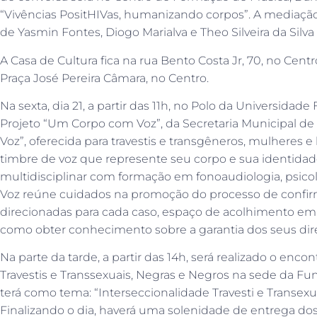
“Vivências PositHIVas, humanizando corpos”. A mediação 
de Yasmin Fontes, Diogo Marialva e Theo Silveira da Silva
A Casa de Cultura fica na rua Bento Costa Jr, 70, no Cent
Praça José Pereira Câmara, no Centro.
Na sexta, dia 21, a partir das 11h, no Polo da Universida
Projeto “Um Corpo com Voz”, da Secretaria Municipal de 
Voz”, oferecida para travestis e transgêneros, mulheres
timbre de voz que represente seu corpo e sua identidad
multidisciplinar com formação em fonoaudiologia, psicolog
Voz reúne cuidados na promoção do processo de confirm
direcionadas para cada caso, espaço de acolhimento em
como obter conhecimento sobre a garantia dos seus dire
Na parte da tarde, a partir das 14h, será realizado o enc
Travestis e Transsexuais, Negras e Negros na sede da 
terá como tema: “Interseccionalidade Travesti e Transexu
Finalizando o dia, haverá uma solenidade de entrega dos 