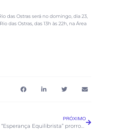
 das Ostras será no domingo, dia 23,
o das Ostras, das 13h às 22h, na Área
PRÓXIMO
Prêmio “Esperança Equilibrista” prorroga inscrições até dia 21 de outubro