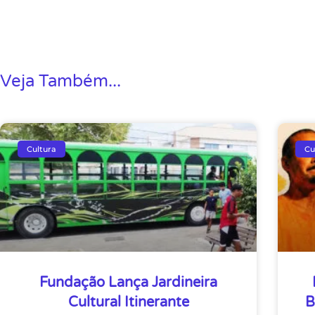
Veja Também...
Cultura
Cu
Fundação Lança Jardineira
Cultural Itinerante
B