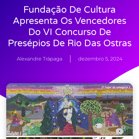
Fundação De Cultura
Apresenta Os Vencedores
Do VI Concurso De
Presépios De Rio Das Ostras
Alexandre Trápaga
dezembro 5, 2024