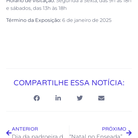
Horário de visitação:
Segunda a Sexta, das 9h às 18h
e sábados, das 13h às 18h
Término da Exposição:
6 de janeiro de 2025
COMPARTILHE ESSA NOTÍCIA:
ANTERIOR
PRÓXIMO
Dia da padroeira de Rio das Ostras será marcado por missa campal e show
“Natal no Enseada” vai contar com o apoio da Fundação Rio das Ostras de Cultura