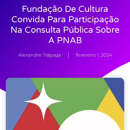
Fundação De Cultura
Convida Para Participação
Na Consulta Pública Sobre
A PNAB
Alexandre Trápaga
fevereiro 1, 2024