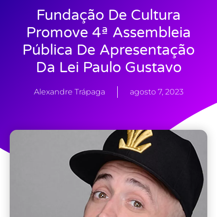
Fundação De Cultura
Promove 4ª Assembleia
Pública De Apresentação
Da Lei Paulo Gustavo
Alexandre Trápaga
agosto 7, 2023