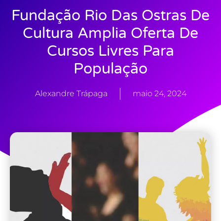
Fundação Rio Das Ostras De
Cultura Amplia Oferta De
Cursos Livres Para
População
Alexandre Trápaga
maio 24, 2024