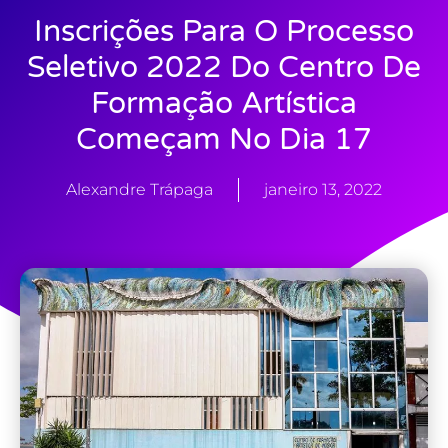
Inscrições Para O Processo
Seletivo 2022 Do Centro De
Formação Artística
Começam No Dia 17
Alexandre Trápaga
janeiro 13, 2022