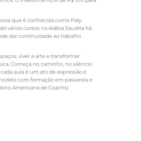
tos. O investimento é de R$ 100 para
ssora que é conhecida como Paty
do vários cursos na Arábia Saudita há
ende dar continuidade ao trabalho
paços, viver a arte e transformar
ca. Começa no caminho, no silêncio
e cada aula é um ato de expressão e
 modelo com formação em passarela e
atino Americana de Coachs).