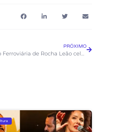
PRÓXIMO
Estação Ferroviária de Rocha Leão celebra 138 anos de história
ltura