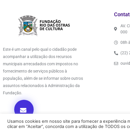
Contat
AV. 
000
08h à
Este é um canal pelo qual o cidadão pode
(22)
acompanhar a utilização dos recursos
ouvi
municipais arrecadados com impostos no
fornecimento de serviços públicos à
população, além de se informar sobre outros
assuntos relacionados à Administração da
Fundação.
Usamos cookies em nosso site para fornecer a experiência ma
clicar em “Aceitar”, concorda com a utilização de TODOS os c
© 2026. TODOS OS DIREITOS RESERVADOS.