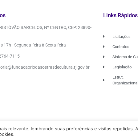
os
Links Rápidos
CRISTÓVÃO BARCELOS, Nº CENTRO, CEP: 28890-
Licitações
s 17h - Segunda-feira à Sexta-feira
Contratos
 2764-7115
Sistema de Cu
doria@fundacaoriodasostrasdecultura.rj.gov.br
Legislação
Estrut.
Organizaciona
is relevante, lembrando suas preferências e visitas repetidas. 
ookies.
FU