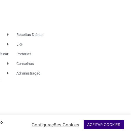
Receitas Diárias
LRF
ltura
Portarias
Conselhos
Administração
l
Ao
Configurações Cookies
ACEITAR COOKIES
NDAÇÃO RIO DAS OSTRAS
DE CULTURA