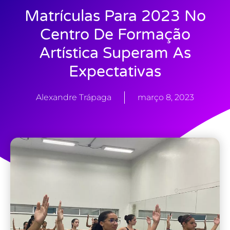
Matrículas Para 2023 No
Centro De Formação
Artística Superam As
Expectativas
Alexandre Trápaga
março 8, 2023