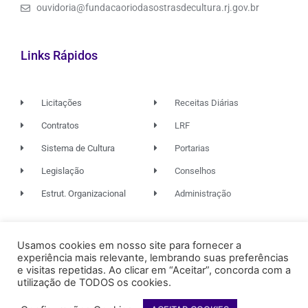
ouvidoria@fundacaoriodasostrasdecultura.rj.gov.br
Links Rápidos
Licitações
Receitas Diárias
Contratos
LRF
Sistema de Cultura
Portarias
Legislação
Conselhos
Estrut. Organizacional
Administração
© 2026. TODOS OS DIREITOS RESERVADOS.
Usamos cookies em nosso site para fornecer a
experiência mais relevante, lembrando suas preferências
e visitas repetidas. Ao clicar em “Aceitar”, concorda com a
utilização de TODOS os cookies.
FUNDAÇÃO RIO DAS OSTRAS
DE CULTURA