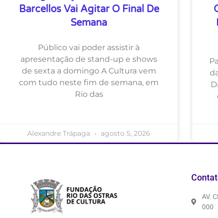
Barcellos Vai Agitar O Final De
Semana
Público vai poder assistir à
apresentação de stand-up e shows
Pa
de sexta a domingo A Cultura vem
da
com tudo neste fim de semana, em
D
Rio das
Alexandre Trápaga
agosto 5, 2026
Contat
AV. 
000