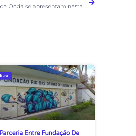
Alunos da Onda se apresentam nesta quinta, 18, no Teatro Joel Barcellos
ltura
Parceria Entre Fundação De