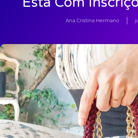
Está Com Inscriç
Ana Cristina Hermano
j