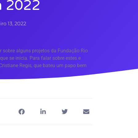
a 2022
iro 13, 2022
r sobre alguns projetos da Fundação Rio
ue se inicia. Para falar sobre estes e
Cristiane Regis, que bateu um papo bem