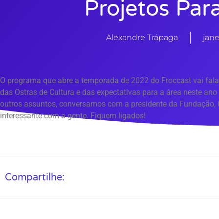
Projetos Par
Alexandre Trápaga
jane
O programa que abre a temporada de 2022 do Froccast vai fala
das Ostras de Cultura e das expectativas para a área neste ano q
outros assuntos, conversamos com a presidente da Fundação, 
interessante com a gente. Fiquem ligados!
Compartilhe: