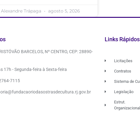
Alexandre Trápaga
agosto 5, 2026
os
Links Rápidos
CRISTÓVÃO BARCELOS, Nº CENTRO, CEP: 28890-
Licitações
s 17h - Segunda-feira à Sexta-feira
Contratos
 2764-7115
Sistema de Cu
doria@fundacaoriodasostrasdecultura.rj.gov.br
Legislação
Estrut.
Organizaciona