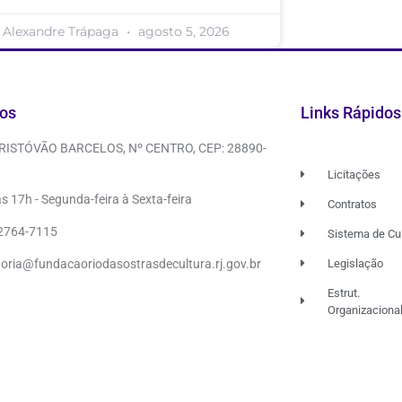
Alexandre Trápaga
agosto 5, 2026
os
Links Rápidos
CRISTÓVÃO BARCELOS, Nº CENTRO, CEP: 28890-
Licitações
s 17h - Segunda-feira à Sexta-feira
Contratos
 2764-7115
Sistema de Cu
doria@fundacaoriodasostrasdecultura.rj.gov.br
Legislação
Estrut.
Organizaciona