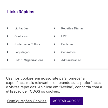
Links Rápidos
Licitações
Receitas Diárias
Contratos
LRF
Sistema de Cultura
Portarias
Legislação
Conselhos
Estrut. Organizacional
Administração
© 2026. TODOS OS DIREITOS RESERVADOS.
Usamos cookies em nosso site para fornecer a
experiência mais relevante, lembrando suas preferências
e visitas repetidas. Ao clicar em “Aceitar”, concorda com a
utilização de TODOS os cookies.
FUNDAÇÃO RIO DAS OSTRAS
DE CULTURA
Configurações Cookies
ACEITAR COOKIES