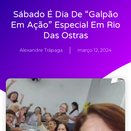
Sábado É Dia De “Galpão
Em Ação” Especial Em Rio
Das Ostras
Alexandre Trápaga
março 12, 2024