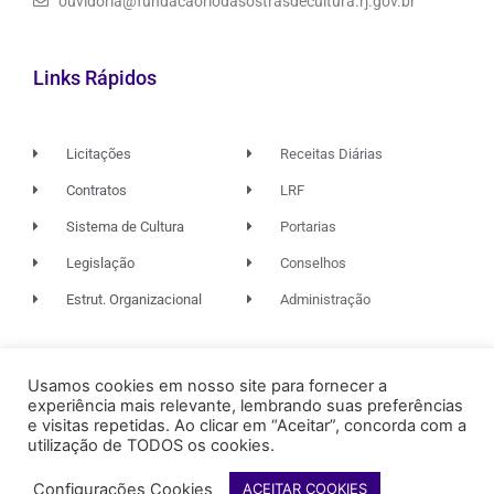
ouvidoria@fundacaoriodasostrasdecultura.rj.gov.br
Links Rápidos
Licitações
Receitas Diárias
Contratos
LRF
Sistema de Cultura
Portarias
Legislação
Conselhos
Estrut. Organizacional
Administração
© 2026. TODOS OS DIREITOS RESERVADOS.
Usamos cookies em nosso site para fornecer a
experiência mais relevante, lembrando suas preferências
e visitas repetidas. Ao clicar em “Aceitar”, concorda com a
utilização de TODOS os cookies.
FUNDAÇÃO RIO DAS OSTRAS
DE CULTURA
Configurações Cookies
ACEITAR COOKIES