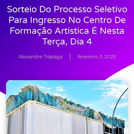
Sorteio Do Processo Seletivo
Para Ingresso No Centro De
Formação Artística É Nesta
Terça, Dia 4
Alexandre Trápaga
fevereiro 3, 2025