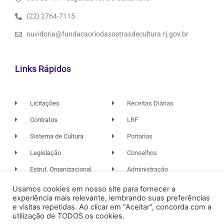
(22) 2764-7115
ouvidoria@fundacaoriodasostrasdecultura.rj.gov.br
Links Rápidos
Licitações
Receitas Diárias
Contratos
LRF
Sistema de Cultura
Portarias
Legislação
Conselhos
Estrut. Organizacional
Administração
Usamos cookies em nosso site para fornecer a
experiência mais relevante, lembrando suas preferências
© 2026. TODOS OS DIREITOS RESERVADOS.
e visitas repetidas. Ao clicar em “Aceitar”, concorda com a
utilização de TODOS os cookies.