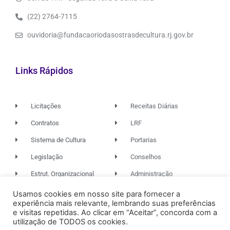
(22) 2764-7115
ouvidoria@fundacaoriodasostrasdecultura.rj.gov.br
Links Rápidos
Licitações
Receitas Diárias
Contratos
LRF
Sistema de Cultura
Portarias
Legislação
Conselhos
Estrut. Organizacional
Administração
Usamos cookies em nosso site para fornecer a
experiência mais relevante, lembrando suas preferências
© 2026. TODOS OS DIREITOS RESERVADOS.
e visitas repetidas. Ao clicar em “Aceitar”, concorda com a
utilização de TODOS os cookies.