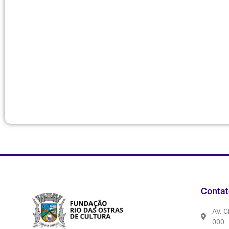
Contat
AV. 
000