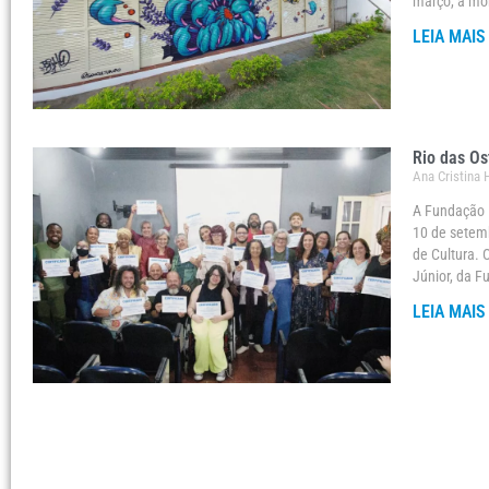
março, a mob
LEIA MAIS
Rio das Os
Ana Cristina
A Fundação R
10 de setem
de Cultura. 
Júnior, da F
LEIA MAIS