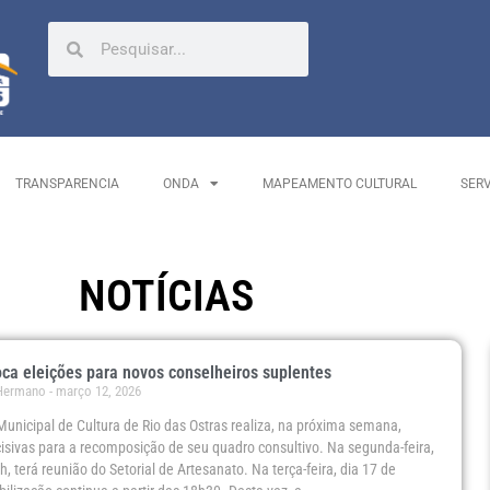
TRANSPARENCIA
ONDA
MAPEAMENTO CULTURAL
SER
NOTÍCIAS
a eleições para novos conselheiros suplentes
 Hermano
março 12, 2026
unicipal de Cultura de Rio das Ostras realiza, na próxima semana,
isivas para a recomposição de seu quadro consultivo. Na segunda-feira,
h, terá reunião do Setorial de Artesanato. Na terça-feira, dia 17 de