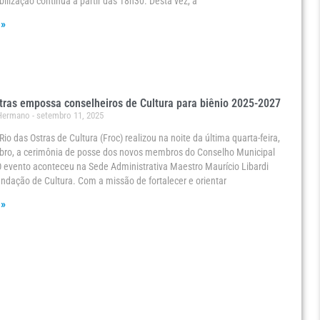
ilização continua a partir das 18h30. Desta vez, a
 »
tras empossa conselheiros de Cultura para biênio 2025-2027
 Hermano
setembro 11, 2025
io das Ostras de Cultura (Froc) realizou na noite da última quarta-feira,
bro, a cerimônia de posse dos novos membros do Conselho Municipal
O evento aconteceu na Sede Administrativa Maestro Maurício Libardi
undação de Cultura. Com a missão de fortalecer e orientar
 »