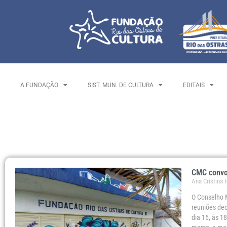
A FUNDAÇÃO
SIST. MUN. DE CULTURA
EDITAIS
CMC convoc
Ana Cristina
O Conselho M
reuniões dec
dia 16, às 18