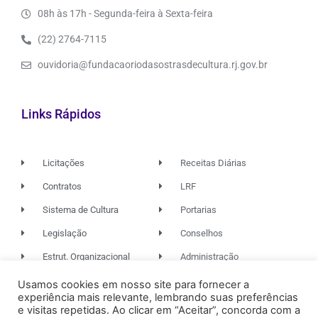
08h às 17h - Segunda-feira à Sexta-feira
(22) 2764-7115
ouvidoria@fundacaoriodasostrasdecultura.rj.gov.br
Links Rápidos
Licitações
Receitas Diárias
Contratos
LRF
Sistema de Cultura
Portarias
Legislação
Conselhos
Estrut. Organizacional
Administração
Usamos cookies em nosso site para fornecer a
experiência mais relevante, lembrando suas preferências
© 2026. TODOS OS DIREITOS RESERVADOS.
e visitas repetidas. Ao clicar em “Aceitar”, concorda com a